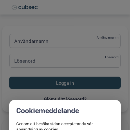
Grade
Portal
Användarnamn
Lösenord
Engångskod
Glömt ditt lösenord?
Cookiemeddelande
Genom att besöka sidan accepterar du vår
användning av cookies.